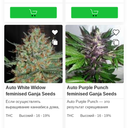
Auto White Widow
Auto Purple Punch
feminised Ganja Seeds
feminised Ganja Seeds
Если осуществлять
Auto Purple Punch — это
выращивание каннабиса дома,
результат скрещивания
то растихи достигнут высоты
легендарного Purple Punch с
THC
Высокий - 16 - 19%
THC
Высокий - 16 - 19%
от 50 до 100 сантиметров.
проверенным временем Old
Производительность
Skunk Auto.