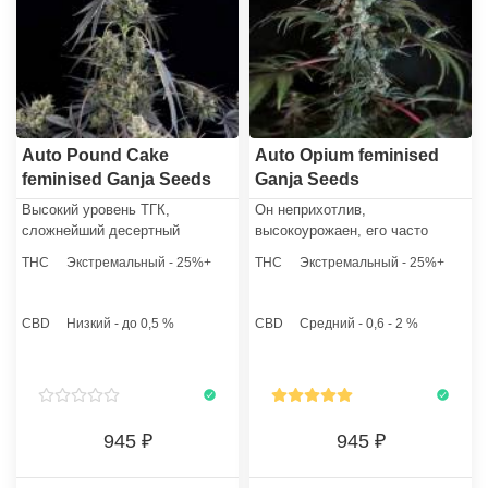
Auto Pound Cake
Auto Opium feminised
feminised Ganja Seeds
Ganja Seeds
Высокий уровень ТГК,
Он неприхотлив,
сложнейший десертный
высокоурожаен, его часто
профиль с нотами ягод и
приобретают коноплеводы для
THC
Экстремальный - 25%+
THC
Экстремальный - 25%+
фундука, отличная
выращивания в коммерческих
производительность и
и личных целях. Семена
независимость от фотопериода
популярного сорта всегда в
CBD
Низкий - до 0,5 %
CBD
Средний - 0,6 - 2 %
делают этот стрейн крайне
наличии в нашем интернет-
практичным решением.
магазине.
945
945