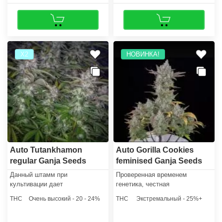
Х2
НОВИНКА!
Auto Tutankhamon
Auto Gorilla Cookies
regular Ganja Seeds
feminised Ganja Seeds
Данный штамм при
Проверенная временем
культивации дает
генетика, честная
превосходное, прочное и
запредельная мощность и
THC
Очень высокий - 20 - 24%
THC
Экстремальный - 25%+
сильное растение. Хорошо
простота в культивации
подойдет для тех, кто только
полностью стерли те границы,
приступает к знакомству с
которые раньше мешали