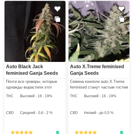
Auto Black Jack
Auto X.Treme feminised
feminised Ganja Seeds
Ganja Seeds
Почти все гроверы, которые
Семена конопли auto X.Treme
однажды вырастили этот
feminised станут частым гостем
штамм, возвращаются к нам,
в коллекции гровера, который
THC
Высокий - 16 - 19%
THC
Высокий - 16 - 19%
чтобы вновь купить семена
единожды возьмется за
марихуаны
культивацию этого штамма. В
автофеминизированного
процессе роста всходов,
CBD
Средний - 0,6 - 2 %
CBD
Низкий - до 0,5 %
Черного Джека.
которые дают эти семена
каннабиса, редко возникают
сложности.