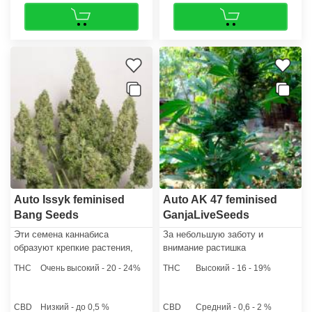
Auto Issyk feminised
Auto AK 47 feminised
Bang Seeds
GanjaLiveSeeds
Эти семена каннабиса
За небольшую заботу и
образуют крепкие растения,
внимание растишка
которые способны
отблагодарит здоровым ростом
THC
Очень высокий - 20 - 24%
THC
Высокий - 16 - 19%
формировать тяжелые шишки.
и хорошим урожаем. В график
С 1м² гровер, не обладающий
культивации рекомендуется
достаточным количеством
включить качественный полив,
CBD
Низкий - до 0,5 %
CBD
Средний - 0,6 - 2 %