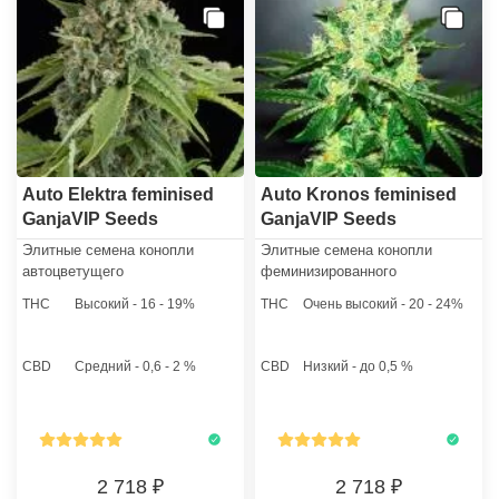
Auto Elektra feminised
Auto Kronos feminised
GanjaVIP Seeds
GanjaVIP Seeds
Элитные семена конопли
Элитные семена конопли
автоцветущего
феминизированного
феминизированного гибрида
автоцветущего гибрида Kronos
THC
Высокий - 16 - 19%
THC
Очень высокий - 20 - 24%
Электра - результат
- результат скрещивания клона
скрещивания отборных
знаменитого "Хейз" и Northern
афганских фенотипов и
Lights. Чтобы добиться
CBD
Средний - 0,6 - 2 %
CBD
Низкий - до 0,5 %
бразильской Сативы. Уровень
автоцветущих свойств, к
ТГК - 20%.
генному "коктейлю" был
добавлен Рудералис.
2 718
2 718