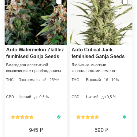
Auto Watermelon Zkittlez
Auto Critical Jack
feminised Ganja Seeds
feminised Ganja Seeds
Благодаря аппетитной
Любимые многими
композиции с преобладанием
коноплеводами семена
спелых фруктов, Auto
конопли auto Critical Jack
THC
Экстремальный - 25%+
THC
Высокий - 16 - 19%
Watermelon Zkittlez по праву
feminised представляют собой
может считаться одним из
шикарный посевной материал
самых сладких и
на все времена. Эти семена
CBD
Низкий - до 0,5 %
CBD
Низкий - до 0,5 %
экстравагантных современных
каннабиса можно высаживать в
сортов. Читайте дальше, чтобы
открытый грунт, теплицу или
узнать об этой девушке
домашний бокс.
больше.
945
590