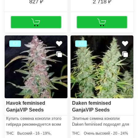
827
2 718
Х2
Х2
Havok feminised
Daken feminised
GanjaVIP Seeds
GanjaVIP Seeds
Купить семена конопли этого
Элитные семена конопли
гибрида рекомендуется всем
Daken feminised подходят для
гроверам без исключения –
гроверов, которые
THC
Высокий - 16 - 19%,
THC
Очень высокий - 20 - 24%
опыт культивации не имеет
предпочитают культивировать