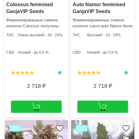
Colossus feminised
Auto Namor feminised
GanjaVIP Seeds
GanjaVIP Seeds
Феминизированные семена
Феминизированные семена
конопли Colossus получены
конопли сорта auto Namor были
бридерами на основе
получены путем скрещивания
THC
Очень высокий - 20 - 24%
THC
Высокий - 16 - 19%
неповторимой генетики Indiana
легендарного "Северного
Colossus. В генотипе стрейна
Сияния" с Афгани и клоном
доминирует Индика.
классического Сканка.
CBD
Низкий - до 0,5 %
CBD
Низкий - до 0,5 %
2 718
2 718
Х2
Х2