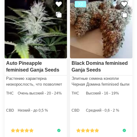
Х2
Auto Pineapple
Black Domina feminised
feminised Ganja Seeds
Ganja Seeds
Растению характерна
Элитные семена конопли
низкорослость, что позволяет
Черная Домина feminised были
гроверу осуществлять
получены селекционерами
THC
Очень высокий - 20 - 24%
THC
Высокий - 16 - 19%
выращивание конопли в
GanjaSeeds путем
маленьком боксе. Каннабис
скрещивания оригинального
беспроблемно растет в
Афгани, Северного сияния,
CBD
Низкий - до 0,5 %
CBD
Средний - 0,6 - 2 %
условиях открытого грунта и
Hash Plant и Canadian Ortega.
теплицы.