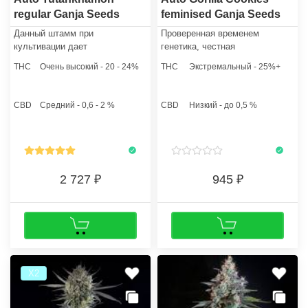
regular Ganja Seeds
feminised Ganja Seeds
Данный штамм при
Проверенная временем
культивации дает
генетика, честная
превосходное, прочное и
запредельная мощность и
THC
Очень высокий - 20 - 24%
THC
Экстремальный - 25%+
сильное растение. Хорошо
простота в культивации
подойдет для тех, кто только
полностью стерли те границы,
приступает к знакомству с
которые раньше мешали
CBD
Средний - 0,6 - 2 %
CBD
Низкий - до 0,5 %
каннабисом.
новичкам получать урожаи
коммерческого качества.
2 727
945
Х2