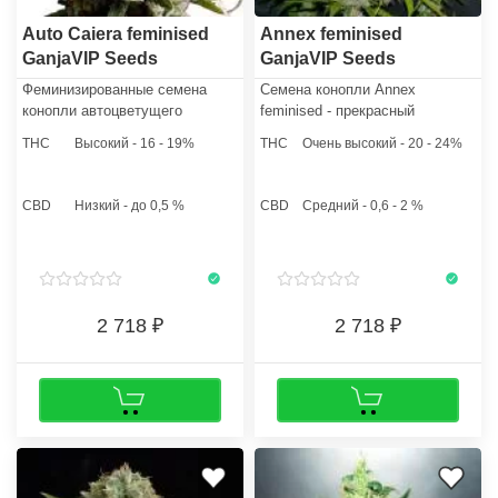
Auto Caiera feminised
Annex feminised
GanjaVIP Seeds
GanjaVIP Seeds
Феминизированные семена
Семена конопли Annex
конопли автоцветущего
feminised - прекрасный
штамма Caiera - крест
посадочный материал для
THC
Высокий - 16 - 19%
THC
Очень высокий - 20 - 24%
легендарных и всемирно
культивации в открытом грунте,
известных штаммов Big Skunk
а также в домашней оранжерее
и Jack Herer.
и теплице. Податливость и
CBD
Низкий - до 0,5 %
CBD
Средний - 0,6 - 2 %
гибкость кустов позволят
садоводу применить к ним
технику SCROG или SoG.
2 718
2 718