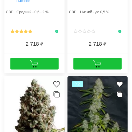
высокое
значения. Растишки
каннабис, как в открытом, так и
непривередливы и наделены
закрытом грунте. При
CBD
Средний - 0,6 - 2 %
CBD
Низкий - до 0,5 %
отменным иммунитетом.
оптимальном освещении в 400-
600 Ватт Днат растения могут
наградить ботаника 600
граммами сухих соцветий с
одного метра квадратного.
2 718
2 718
Х2