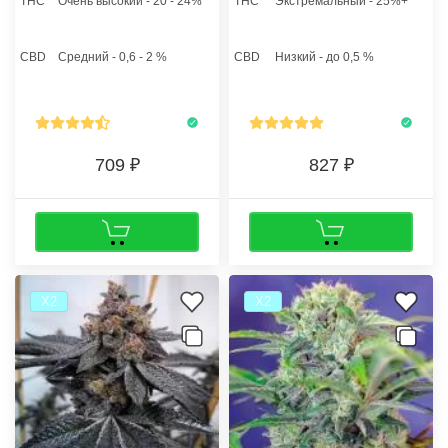
THC
Очень высокий - 20 - 24%
THC
Экстремальный - 25%+
Для получения новых автофем
Indica/Sativa (55/45).
семян конопли, селекционеры
Содержание ТГК до 26%,
скрестили Northern Lights,
обладает потрясающей силой,
CBD
Средний - 0,6 - 2 %
CBD
Низкий - до 0,5 %
Ortega, Hash Plant и Afghani
способен создать достойную
SA.
конкуренцию самым известным
мощным сортам.
709
827
Х2
Х2