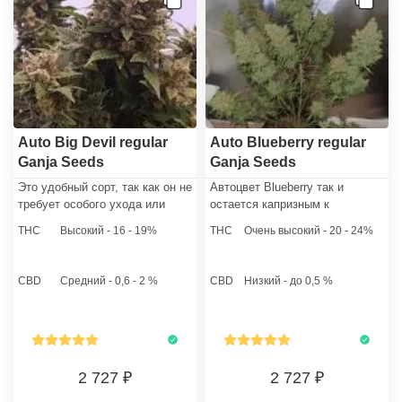
Auto Big Devil regular
Auto Blueberry regular
Ganja Seeds
Ganja Seeds
Это удобный сорт, так как он не
Автоцвет Blueberry так и
требует особого ухода или
остается капризным к
определенного метода
удобрениям, вследствие чего
THC
Высокий - 16 - 19%
THC
Очень высокий - 20 - 24%
культивации. Как и
необходимо правильно
многочисленные автоцветущие
планировать подкормку. При
растения, данный сорт годится
всем этом была достигнута
CBD
Средний - 0,6 - 2 %
CBD
Низкий - до 0,5 %
и для начинающих, и для
цель получения фруктового
опытных гроверов, а кроме того
аромата и вкуса, что стало
подойдет при оптовом
отличным прорывом в данном
выращивании способом SoG.
опыте.
2 727
2 727