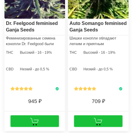
Dr. Feelgood feminised
Auto Somango feminised
Ganja Seeds
Ganja Seeds
Феминизированные семена
Шишки конопли обладают
конопли Dr. Feelgood были
легким и приятным
получены генетиками путем
наркотическим воздействием и
THC
Высокий - 16 - 19%
THC
Высокий - 16 - 19%
скрещивания оригинального
идеально подходят для
Shortstuff с мощным Афгани
ежедневного употребления. В
Куш. В генотипе доминирует
благоухании присутствует
CBD
Низкий - до 0,5 %
CBD
Низкий - до 0,5 %
Индика.
смесь тропических фруктов с
ярким манговым акцентом.
945
709