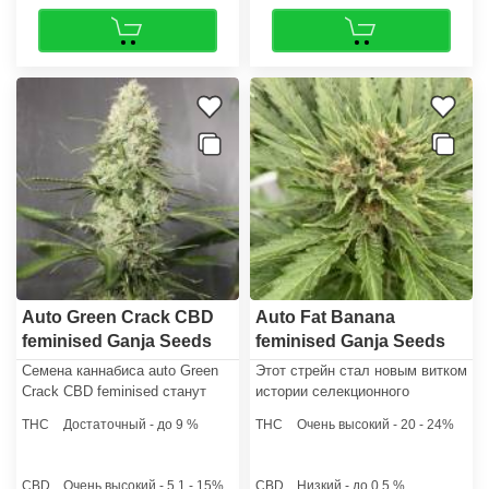
Auto Green Crack CBD
Auto Fat Banana
feminised Ganja Seeds
feminised Ganja Seeds
Семена каннабиса auto Green
Этот стрейн стал новым витком
Crack CBD feminised станут
истории селекционного
безупречным материалом для
каннабиса с выдающимся
THC
Достаточный - до 9 %
THC
Очень высокий - 20 - 24%
выращивания лекарственной
качественным потенциалом,
травки. Растения, которые
нисколько не уступающим
образуют эти семена конопли,
количественному, а также
CBD
Очень высокий - 5,1 - 15%
CBD
Низкий - до 0,5 %