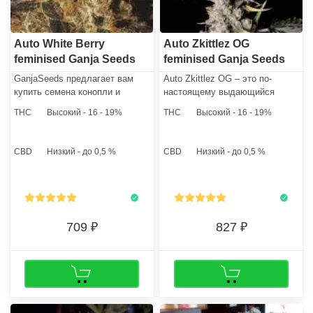
Auto White Berry
Auto Zkittlez OG
feminised Ganja Seeds
feminised Ganja Seeds
GanjaSeeds предлагает вам
Auto Zkittlez OG – это по-
купить семена конопли и
настоящему выдающийся
вырастить качественный
гибрид, представляющий собой
THC
Высокий - 16 - 19%
THC
Высокий - 16 - 19%
экологически чистый продукт,
сочетание классической
как для лечебных целей, так и
американской генетики с
для стабилизации душевного
современными достижениями
CBD
Низкий - до 0,5 %
CBD
Низкий - до 0,5 %
равновесия.
селекции.
709
827