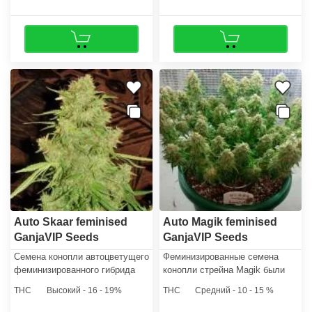
Auto Skaar feminised
Auto Magik feminised
GanjaVIP Seeds
GanjaVIP Seeds
Семена конопли автоцветущего
Феминизированные семена
феминизированного гибрида
конопли стрейна Magik были
Скаар - отличный посадочный
получены путем скрещивания
THC
Высокий - 16 - 19%
THC
Средний - 10 - 15 %
материал для открытого
афганских сортов каннабиса и
грунта, а также для домашнего
клона бразильской Сативы.