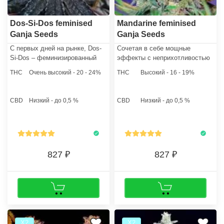
Dos-Si-Dos feminised
Mandarine feminised
Ganja Seeds
Ganja Seeds
С первых дней на рынке, Dos-
Сочетая в себе мощные
Si-Dos – феминизированный
эффекты с неприхотливостью
фотопериодный гибрид с
в выращивании, этот сатива-
THC
Очень высокий - 20 - 24%
THC
Высокий - 16 - 19%
впечатляющим уровнем ТГК
доминантный гибрид станет
(до 23%) – покорил сердца
идеальным выбором как для
гроверов и ценителей по всему
новичков, так и для опытных
CBD
Низкий - до 0,5 %
CBD
Низкий - до 0,5 %
миру.
гроверов.
827
827
Х2
Х2