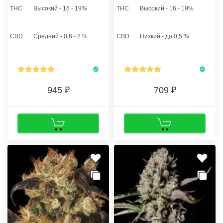
генами Сативы и еще не
пролеченные соцветия
THC
Высокий - 16 - 19%
THC
Высокий - 16 - 19%
определился, какие семена
представленного сорта
конопли заказать, то Morhine
каннабиса. Белоснежный
feminised - идеальный вариант.
густой дым подарит
CBD
Средний - 0,6 - 2 %
CBD
Низкий - до 0,5 %
незабываемую волну
эйфорического подъема с
плавным переходом в
состояние полной
отрешенности и
расслабленности.
945
709