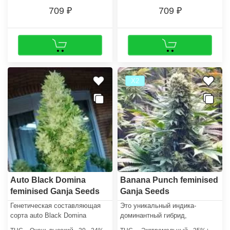
709
709
Х2
Auto Black Domina
Banana Punch feminised
feminised Ganja Seeds
Ganja Seeds
Генетическая составляющая
Это уникальный индика-
сорта auto Black Domina
доминантный гибрид,
feminised очень разнообразна.
сбалансирован в соотношении