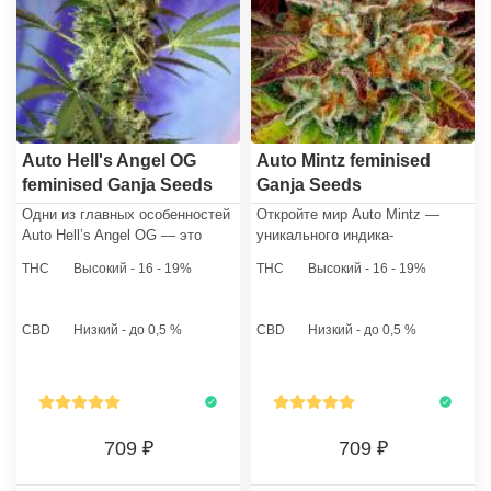
Auto Hell's Angel OG
Auto Mintz feminised
feminised Ganja Seeds
Ganja Seeds
Одни из главных особенностей
Откройте мир Auto Mintz —
Auto Hell’s Angel OG — это
уникального индика-
мощный эффект и яркий,
доминантного гибрида, который
THC
Высокий - 16 - 19%
THC
Высокий - 16 - 19%
запоминающийся вкус и
перевернет ваше
аромат.
представление о каннабисе!
CBD
Низкий - до 0,5 %
CBD
Низкий - до 0,5 %
709
709