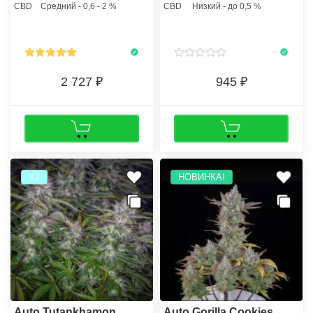
CBD
Средний - 0,6 - 2 %
CBD
Низкий - до 0,5 %
каннабисом.
новичкам получать урожаи
коммерческого качества.
2 727
945
Х2
НОВИНКА!
Auto Tutankhamon
Auto Gorilla Cookies