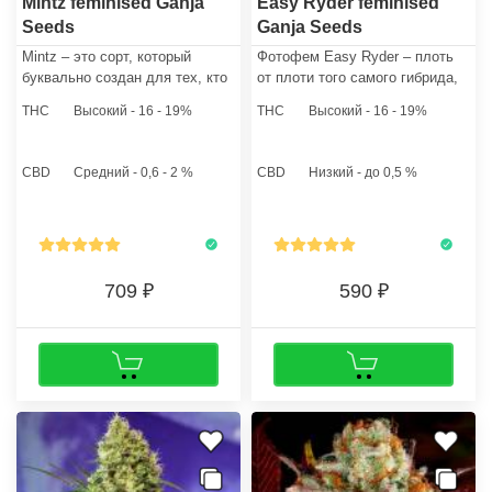
Mintz feminised Ganja
Easy Ryder feminised
Seeds
Ganja Seeds
Mintz – это сорт, который
Фотофем Easy Ryder – плоть
буквально создан для тех, кто
от плоти того самого гибрида,
ищет баланс и совершенство.
совершившего настоящую
THC
Высокий - 16 - 19%
THC
Высокий - 16 - 19%
Независимо от вашего опыта в
революцию в отрасли
гровинге, этот гибрид откроет
инбридинга коммерческого
перед вами двери в мир
выращивания конопли.
CBD
Средний - 0,6 - 2 %
CBD
Низкий - до 0,5 %
мягкого эффекта.
709
590