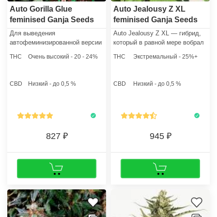
Auto Gorilla Glue
Auto Jealousy Z XL
feminised Ganja Seeds
feminised Ganja Seeds
Для выведения
Auto Jealousy Z XL — гибрид,
автофеминизированной версии
который в равной мере вобрал
представленного сорта,
в себя лучшее от индики (55%)
THC
Очень высокий - 20 - 24%
THC
Экстремальный - 25%+
селекционеры Ganja Seeds
и сативы (45%).
скрестили генетику
оригинального Gorilla Glue с
CBD
Низкий - до 0,5 %
CBD
Низкий - до 0,5 %
лучшим представителем
Ruderalis.
827
945