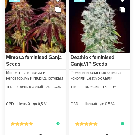
Mimosa feminised Ganja
Deathlok feminised
Seeds
GanjaVIP Seeds
Mimosa – это яркий и
Феминизированные семена
неповторимый гибрид, который
конопли Deathlok были
уже успел завоевать признание
получены в результате креста
THC
Очень высокий - 20 - 24%
THC
Высокий - 16 - 19%
среди любителей каннабиса и
бразильской Сативы и
профессиональных гроверов.
легендарного Афгани. В
генотипе стрейна доминирует
CBD
Низкий - до 0,5 %
CBD
Низкий - до 0,5 %
Индика (80%).