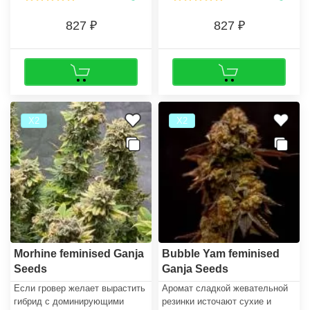
827
827
Х2
Х2
Morhine feminised Ganja
Bubble Yam feminised
Seeds
Ganja Seeds
Если гровер желает вырастить
Аромат сладкой жевательной
гибрид с доминирующими
резинки источают сухие и