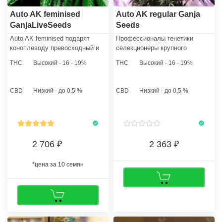
Auto AK feminised
Auto AK regular Ganja
GanjaLiveSeeds
Seeds
Auto AK feminised​ подарят
Профессионалы генетики
коноплеводу превосходный и
селекционеры крупного
простой опыт культивации
сидбанка GanjaSeeds вывели
THC
Высокий - 16 - 19%
THC
Высокий - 16 - 19%
каннабисовых. Куст вырастает
сот Auto AK regular​. Этот сорт
средних размеров с
марихуаны разноплановый он
достаточным количеством
сочетает в себе разные нотки
CBD
Низкий - до 0,5 %
CBD
Низкий - до 0,5 %
боковых ветвей.
генетики.
2 706
2 363
*цена за 10 семян