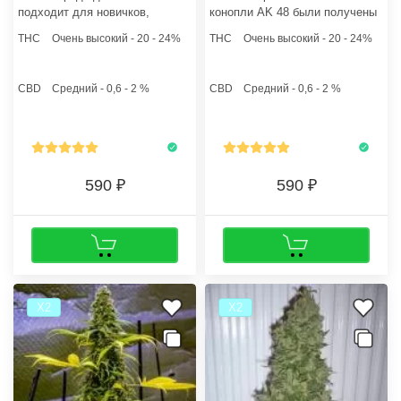
подходит для новичков,
конопли AK 48 были получены
поэтому если неопытный
бридерами сидбанка
THC
Очень высокий - 20 - 24%
THC
Очень высокий - 20 - 24%
садовод еще не решил, какие
GanjaSeeds путем
семена конопли заказать для
последовательного
первого грова, то АК 47 -
скрещивания сразу пяти
CBD
Средний - 0,6 - 2 %
CBD
Средний - 0,6 - 2 %
оптимальное решение.
легендарных и знаменитых на
весь мир сортов каннабиса.
590
590
Х2
Х2