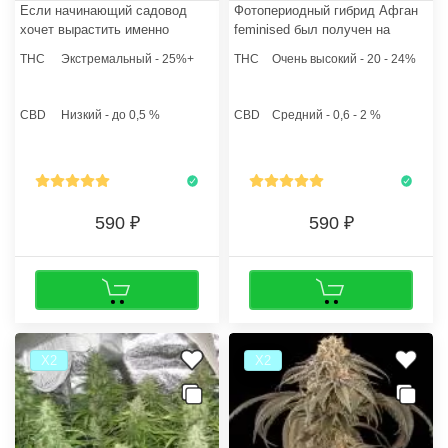
Если начинающий садовод
Фотопериодный гибрид Афган
хочет вырастить именно
feminised был получен на
Сативу и все еще сомневается,
основе генетики легендарного
THC
Экстремальный - 25%+
THC
Очень высокий - 20 - 24%
какие семена конопли заказать,
и очень психоактивного
то данная культура - отличный
Afghani. Феминизированные
выбор. Сорт поддается
семена конопли позволяют
CBD
Низкий - до 0,5 %
CBD
Средний - 0,6 - 2 %
клонированию, что очень
гроверу выращивать только
примечательно.
женские растения.
590
590
Х2
Х2