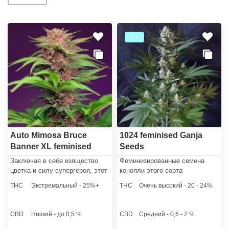
Х2
Auto Mimosa Bruce
1024 feminised Ganja
Banner XL feminised
Seeds
Ganja Seeds
Заключая в себе изящество
Феминизированные семена
цветка и силу супергероя, этот
конопли этого сорта
сатива-доминантный гибрид
гарантируют гроверу, что после
THC
Экстремальный - 25%+
THC
Очень высокий - 20 - 24%
гарантированно заинтересует
высадки в грунт, из них
даже самого капризного
вырастут только женские
гровера и раста, а новички
всходы каннабиса. Цветение
CBD
Низкий - до 0,5 %
CBD
Средний - 0,6 - 2 %
порадуются его устойчивости и
стрейна длится 10-12 недель, а
неприхотливости в
концентрация ТГК в смоле