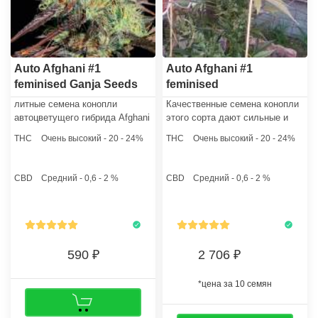
Auto Afghani #1
Auto Afghani #1
feminised Ganja Seeds
feminised
GanjaLiveSeeds
литные семена конопли
Качественные семена конопли
автоцветущего гибрида Afghani
этого сорта дают сильные и
№1 feminised – прекрасный
крепкие растения средней
THC
Очень высокий - 20 - 24%
THC
Очень высокий - 20 - 24%
посевной материал, имеющий
высоты, которые формируют
высокий процент всхожести
крайне тугие и смолистые
(99%) при условии
шишки.
CBD
Средний - 0,6 - 2 %
CBD
Средний - 0,6 - 2 %
замачивания и проращивания.
590
2 706
*цена за 10 семян