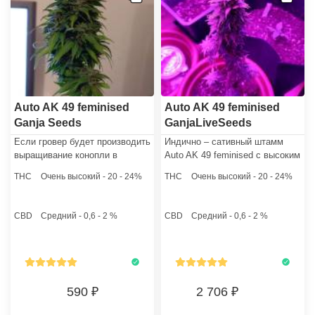
Auto AK 49 feminised
Auto AK 49 feminised
Ganja Seeds
GanjaLiveSeeds
Если гровер будет производить
Индично – сативный штамм
выращивание конопли в
Auto AK 49 feminised с высоким
домашних условиях, то
20 % содержанием ТГК
THC
Очень высокий - 20 - 24%
THC
Очень высокий - 20 - 24%
рекомендуется установить
является прямым наследником
хорошую вентиляцию с
известных сортов Lowryder x
угольным фильтром, так как
AK 47​.
CBD
Средний - 0,6 - 2 %
CBD
Средний - 0,6 - 2 %
растение источает яркий запах.
Очень важно следить за
кислотностью почвы.
590
2 706