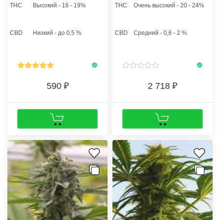
почву, рекомендуется замочить
посадочный материал для
THC
Высокий - 16 - 19%
THC
Очень высокий - 20 - 24%
в воде и прорастить. Такая
культивации в открытом грунте,
методика позволит достигнуть
а также в домашней оранжерее
стопроцентной всхожести
и теплице. Податливость и
CBD
Низкий - до 0,5 %
CBD
Средний - 0,6 - 2 %
"орехов".
гибкость кустов позволят
садоводу применить к ним
технику SCROG или SoG.
590
2 718