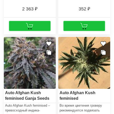
2 363
352
Auto Afghan Kush
Auto Afghan Kush
feminised Ganja Seeds
feminised
GanjaLiveSeeds
Auto Afghan Kush feminised –
Во время цветения гроверу
превосходный индика-
рекомендуется подвязать