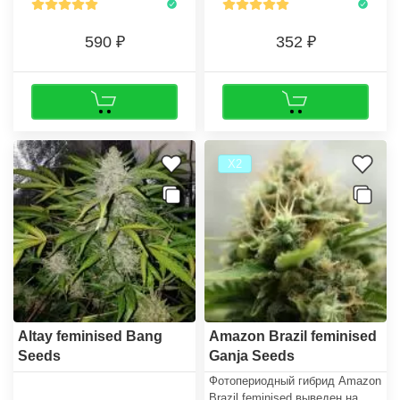
590
352
Х2
Altay feminised Bang
Amazon Brazil feminised
Seeds
Ganja Seeds
Фотопериодный гибрид Amazon
Brazil feminised выведен на