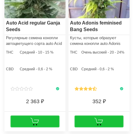
Auto Acid regular Ganja
Auto Adonis feminised
Seeds
Bang Seeds
Регулярные семена конопли
Кусты, которые образуют
автоцветущего сорта auto Acid
семена конопли auto Adonis
(автоцвет Кислота) обладают
femiminised, за время
THC
Средний - 10 - 15 %
THC
Очень высокий - 20 - 24%
изобилием положительных
вегетативного роста в
сторон и пригодятся каждому
природной среде вытягиваются
гроверу.
до 1,3 метра в высоту. При
CBD
Средний - 0,6 - 2 %
CBD
Средний - 0,6 - 2 %
грове в закрытом помещении
семена каннабиса превратятся
в низкорослые растихи,
высотой до 60 сантиметров.
2 363
352