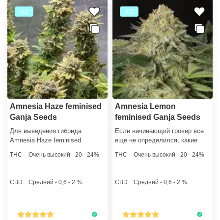
Х2
Х2
Amnesia Haze feminised
Amnesia Lemon
Ganja Seeds
feminised Ganja Seeds
Для выведения гибрида
Если начинающий гровер все
Amnesia Haze feminised
еще не определился, какие
селекционеры сидбанка
семена конопли купить для
THC
Очень высокий - 20 - 24%
THC
Очень высокий - 20 - 24%
GanjaSeeds скрестили Afghani,
первого грова, то сорт Amnesia
Hawaiian, Laos и Jamaica.
Lemon feminised - идеальный
Феминизированные семена
выбор. Растишки не потребуют
CBD
Средний - 0,6 - 2 %
CBD
Средний - 0,6 - 2 %
конопли этого штамма
к себе лишнего внимания в
позволят садоводу вырастить
процессе культивации.
только женские кусты.