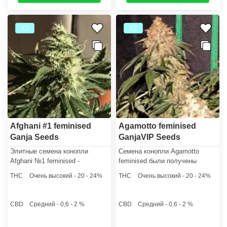
Х2
Х2
Afghani #1 feminised
Agamotto feminised
Ganja Seeds
GanjaVIP Seeds
Элитные семена конопли
Семена конопли Agamotto
Afghani №1 feminised -
feminised были получены
прекрасный посадочный
селекционерами Ganja VIP на
THC
Очень высокий - 20 - 24%
THC
Очень высокий - 20 - 24%
материал, который больше
основе генетики Bubblegum.
подходит для опытных
Уровень ТГК достигает 24%.
садоводов. Кусты хорошо
CBD
Средний - 0,6 - 2 %
CBD
Средний - 0,6 - 2 %
гнутся, несмотря на крепкий
ствол.