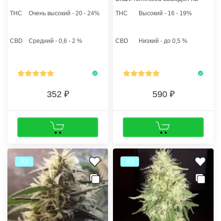
основе генетики бразильских
THC
Очень высокий - 20 - 24%
THC
Высокий - 16 - 19%
сортов каннабиса.
Концентрация ТГК в смоле
растений достигает 18%.
CBD
Средний - 0,6 - 2 %
CBD
Низкий - до 0,5 %
352
590
Х2
Х2