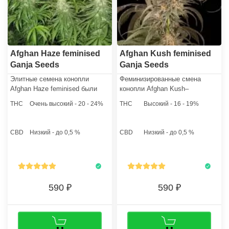
Afghan Haze feminised
Afghan Kush feminised
Ganja Seeds
Ganja Seeds
Элитные семена конопли
Феминизированные смена
Afghan Haze feminised были
конопли Afghan Kush–
получены селекционерами
прекрасный посадочный
THC
Очень высокий - 20 - 24%
THC
Высокий - 16 - 19%
знаменитого сидбанка
материал, который понравится
Ganjaseeds путем скрещивания
гроверам, предпочитающим
оригинального Афгани с
выращивать карликовые
CBD
Низкий - до 0,5 %
CBD
Низкий - до 0,5 %
мощным и ароматным клоном
растения каннабиса.
Хейз.
590
590