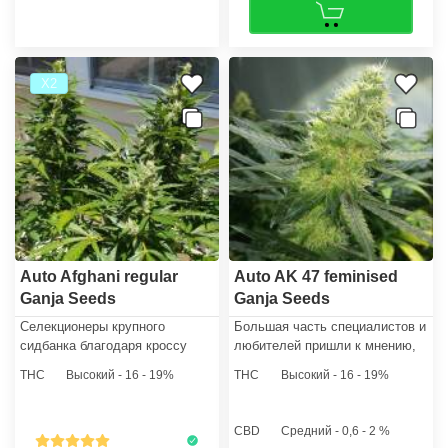
Х2
Auto Afghani regular
Auto AK 47 feminised
Ganja Seeds
Ganja Seeds
Селекционеры крупного
Большая часть специалистов и
сидбанка благодаря кроссу
любителей пришли к мнению,
чистой индики с мексиканским
что именно этот чудесный
THC
Высокий - 16 - 19%
THC
Высокий - 16 - 19%
рудералисом вывели гибрид
автофеминизированный сорт
конопли Auto Afghani regular​.
каннабиса с мощным
воздействием, подходит для
CBD
Средний - 0,6 - 2 %
коммерческого выращивания.