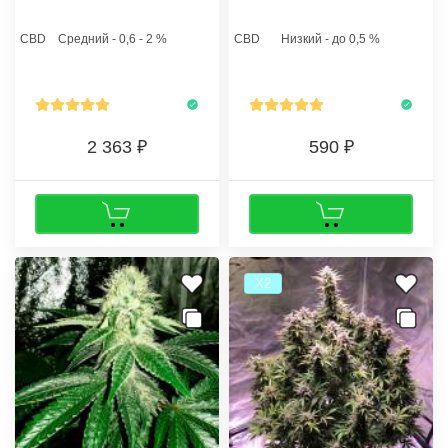
потрясающий урожай, а также
они рекомендуют купить
остается устойчивым и
феминизированные семена
CBD
Средний - 0,6 - 2 %
CBD
Низкий - до 0,5 %
нетребовательным на
конопли авто АК feminised.
протяжении всей динамики
своего развития.
2 363
590
Х2