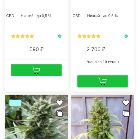
коноплеводов разного уровня
идеально подходит для грова в
подготовки. Данный сорт
домашней оранжерее.
марихуаны быстро проходит
Растению не потребуется
CBD
Низкий - до 0,5 %
CBD
Низкий - до 0,5 %
стадии от проклюнувшегося
дополнительный досвет
«ореха» до харвеста, не
нижних ветвей.
слишком громоздок и радует
стабильной урожайностью.
590
2 706
*цена за 10 семян
Х2