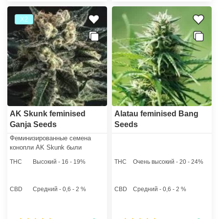
Х2
AK Skunk feminised
Alatau feminised Bang
Ganja Seeds
Seeds
Феминизированные семена
конопли AK Skunk были
получены в результате кросса
THC
Высокий - 16 - 19%
THC
Очень высокий - 20 - 24%
легендарного чемпиона всех
известных конкурсов
посвященных каннабис
CBD
Средний - 0,6 - 2 %
CBD
Средний - 0,6 - 2 %
культуре АК 47 и не менее
известного стрейна Сканк №1.