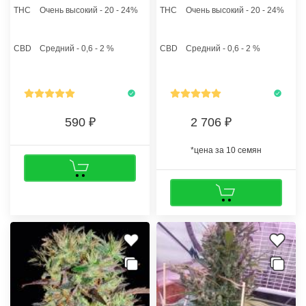
доминирующий гибрид
самые перспективные ветви во
THC
Очень высокий - 20 - 24%
THC
Очень высокий - 20 - 24%
прекрасно адаптированный к
избежание надлома под
культивации в теплице,
тяжестью соцветий. Сорт
открытом грунте и гроубоксе.
знаменит высокими
CBD
Средний - 0,6 - 2 %
CBD
Средний - 0,6 - 2 %
Доминирующая индика
показателями урожайности и
позволяет растениям
чарующим ароматом.
формировать толстый
основной стебель и крепкие
боковые ответвления.
590
2 706
*цена за 10 семян