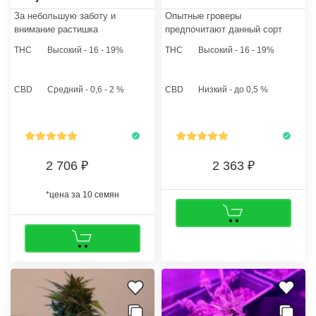
За небольшую заботу и
Опытные гроверы
внимание растишка
предпочитают данный сорт
отблагодарит здоровым ростом
каннабиса и рекомендуют
THC
Высокий - 16 - 19%
THC
Высокий - 16 - 19%
и хорошим урожаем. В график
купить семена марихуаны Auto
культивации рекомендуется
aK 47 regular​, чтобы ощутить ее
включить качественный полив,
лекарственные и
CBD
Средний - 0,6 - 2 %
CBD
Низкий - до 0,5 %
периодическую подкормку
расслабляющие свойства.
питательными смесями и
обилие света.
2 706
2 363
*цена за 10 семян