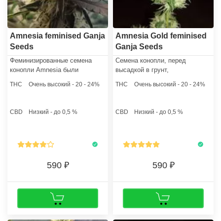
Amnesia feminised Ganja
Amnesia Gold feminised
Seeds
Ganja Seeds
Феминизированные семена
Семена конопли, перед
конопли Amnesia были
высадкой в грунт,
получены бридерами путем
рекомендуется замочить и
THC
Очень высокий - 20 - 24%
THC
Очень высокий - 20 - 24%
скрещивания трех легендарных
прорастить, таким образом
стрейнов каннабиса: Skunk#1,
достигнуть стопроцентной
Jack Herer и Cinderella 99.
всхожести. Кусты поддаются
CBD
Низкий - до 0,5 %
CBD
Низкий - до 0,5 %
SCROG, а также любят
регулярный полив и подкормки.
590
590