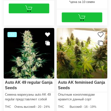
*цена за 10 семян
Х2
Auto AK 49 regular Ganja
Auto AK feminised Ganja
Seeds
Seeds
Семена марихуаны auto AK 49
Опытным коноплеводам
regular​ представляют собой
нравится данный сорт
результат скрещивания AK 49
собственной
THC
Очень высокий - 20 - 24%
THC
Высокий - 16 - 19%
x Lowryder. Данный штамм дает
неприхотливостью, поэтому