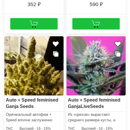
352
590
Auto + Speed feminised
Auto + Speed feminised
Ganja Seeds
GanjaLiveSeeds
​Оригинальный автофем +
Из «орехов» вырастают
Speed вполне заслуженно
среднего размера кусты, а
пользуется спросом у
баланс листвы и соцветий
THC
Высокий - 16 - 19%
THC
Высокий - 16 - 19%