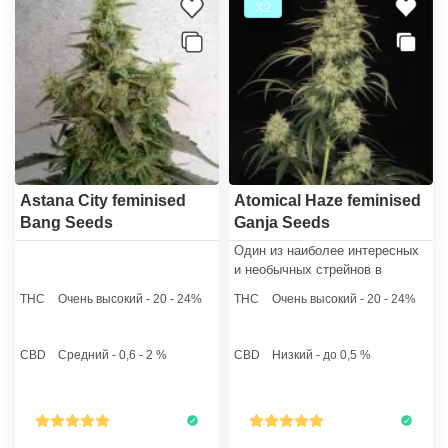
Х2
Astana City feminised
Atomical Haze feminised
Bang Seeds
Ganja Seeds
Один из наиболее интересных
и необычных стрейнов в
обойме семейства Haze.
THC
Очень высокий - 20 - 24%
THC
Очень высокий - 20 - 24%
Выдающиеся качества,
присущие Atomical Haze,
ставят его в один ряд со
CBD
Средний - 0,6 - 2 %
CBD
Низкий - до 0,5 %
многими представителями
классики, пребывающими в
этом звании не один десяток
лет.