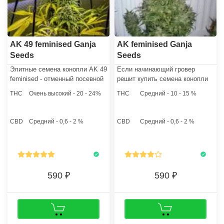
AK 49 feminised Ganja
AK feminised Ganja
Seeds
Seeds
Элитные семена конопли AK 49
Если начинающий гровер
feminised - отменный посевной
решит купить семена конопли
материал для условий
этого штамма для первого
THC
Очень высокий - 20 - 24%
THC
Средний - 10 - 15 %
открытого грунта и домашней
грова, то будет полностью
оранжереи. Кусты поддаются
удовлетворен результатом. Из
всем известным техникам
"орехов" вырастают только
CBD
Средний - 0,6 - 2 %
CBD
Средний - 0,6 - 2 %
культивации, в том числе
женские растения, которым не
SCROG и клонированию.
страшны переливы,
температурные перепады и
даже подрезки.
590
590