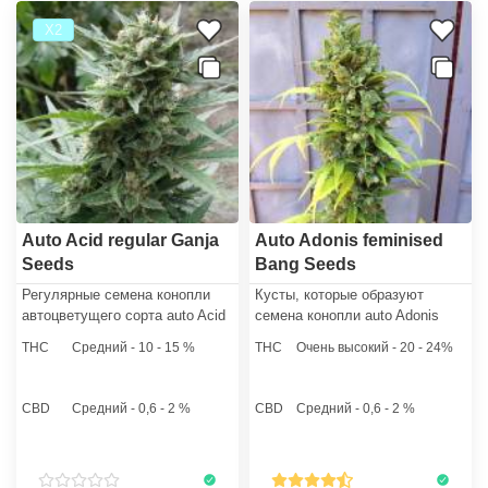
Х2
Auto Acid regular Ganja
Auto Adonis feminised
Seeds
Bang Seeds
Регулярные семена конопли
Кусты, которые образуют
автоцветущего сорта auto Acid
семена конопли auto Adonis
(автоцвет Кислота) обладают
femiminised, за время
THC
Средний - 10 - 15 %
THC
Очень высокий - 20 - 24%
изобилием положительных
вегетативного роста в
сторон и пригодятся каждому
природной среде вытягиваются
гроверу.
до 1,3 метра в высоту. При
CBD
Средний - 0,6 - 2 %
CBD
Средний - 0,6 - 2 %
грове в закрытом помещении
семена каннабиса превратятся
в низкорослые растихи,
высотой до 60 сантиметров.