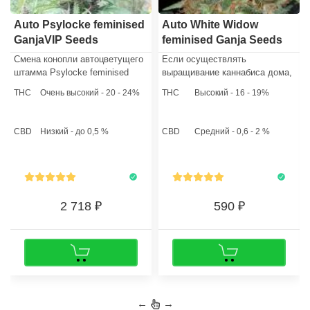
Auto Psylocke feminised
Auto White Widow
GanjaVIP Seeds
feminised Ganja Seeds
Смена конопли автоцветущего
Если осуществлять
штамма Psylocke feminised
выращивание каннабиса дома,
идеально оптимизированы для
то растихи достигнут высоты
THC
Очень высокий - 20 - 24%
THC
Высокий - 16 - 19%
высадки в открытый грунт, а
от 50 до 100 сантиметров.
также для выращивания в
Производительность
indoor. С одного квадратного
составляет около 400-600
CBD
Низкий - до 0,5 %
CBD
Средний - 0,6 - 2 %
метра техникой «Экран зелени»
грамм с 1 м2.
можно снять до 500 грамм
ароматных соцветий.
2 718
590
←
→