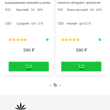
выращивание каннабиса дома,
конопли обладают ароматом
то растихи достигнут высоты
лесных ягод с едва уловимой
THC
Высокий - 16 - 19%
THC
Очень высокий - 20 - 24%
от 50 до 100 сантиметров.
толикой кофейных зерен, а
Производительность
выдыхаемый густой дым
составляет около 400-600
оставляет после себя сладко-
CBD
Средний - 0,6 - 2 %
CBD
Низкий - до 0,5 %
грамм с 1 м2.
фруктовое послевкусие.
590
590
←
→