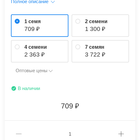
Полное описание
1 семя
2 семени
709
1 300
4 семени
7 семян
2 363
3 722
Оптовые цены
В наличии
709