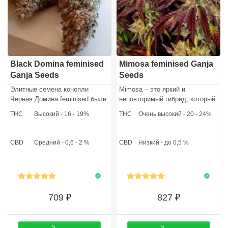
Black Domina feminised
Mimosa feminised Ganja
Ganja Seeds
Seeds
Элитные семена конопли
Mimosa – это яркий и
Черная Домина feminised были
неповторимый гибрид, который
получены селекционерами
уже успел завоевать признание
THC
Высокий - 16 - 19%
THC
Очень высокий - 20 - 24%
GanjaSeeds путем
среди любителей каннабиса и
скрещивания оригинального
профессиональных гроверов.
Афгани, Северного сияния,
CBD
Средний - 0,6 - 2 %
CBD
Низкий - до 0,5 %
Hash Plant и Canadian Ortega.
709
827