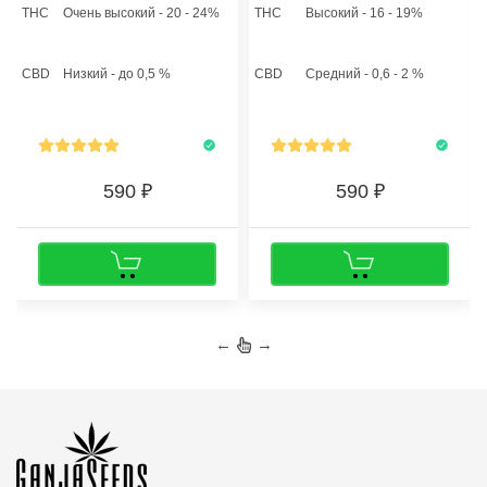
лесных ягод с едва уловимой
то растихи достигнут высоты
THC
Очень высокий - 20 - 24%
THC
Высокий - 16 - 19%
толикой кофейных зерен, а
от 50 до 100 сантиметров.
выдыхаемый густой дым
Производительность
оставляет после себя сладко-
составляет около 400-600
CBD
Низкий - до 0,5 %
CBD
Средний - 0,6 - 2 %
фруктовое послевкусие.
грамм с 1 м2.
590
590
←
→