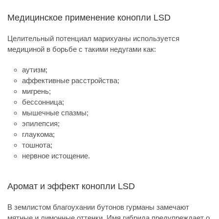
Медицинское применение конопли LSD
Целительный потенциал марихуаны используется
медициной в борьбе с такими недугами как:
аутизм;
аффективные расстройства;
мигрень;
бессонница;
мышечные спазмы;
эпилепсия;
глаукома;
тошнота;
нервное истощение.
Аромат и эффект конопли LSD
В землистом благоухании бутонов гурманы замечают
мятные и лимонные оттенки. Имя гибрида предупреждает о