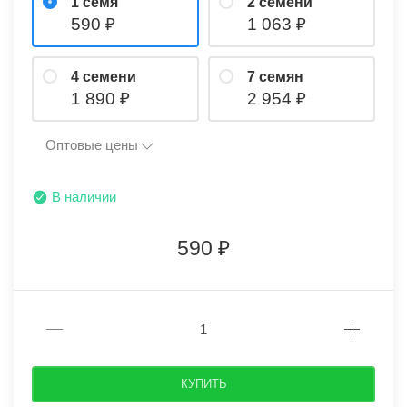
1 семя
2 семени
590
1 063
4 семени
7 семян
1 890
2 954
Оптовые цены
В наличии
590
КУПИТЬ